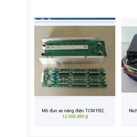
tay
Mô đun xe nâng điện TCM FB20-7 FB25-7
12.000.000
₫