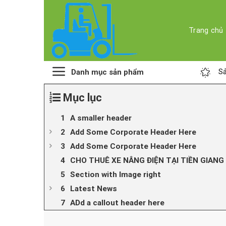
Skip
to
content
Trang chủ
Danh mục sản phẩm
Sả
Mục lục
A smaller header
Add Some Corporate Header Here
Add Some Corporate Header Here
CHO THUÊ XE NÂNG ĐIỆN TẠI TIỀN GIANG 
Section with Image right
Latest News
ADd a callout header here