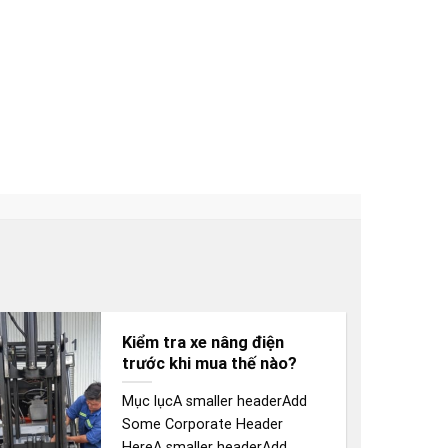
Kiểm tra xe nâng điện
trước khi mua thế nào?
Mục lụcA smaller headerAdd
Some Corporate Header
HereA smaller headerAdd