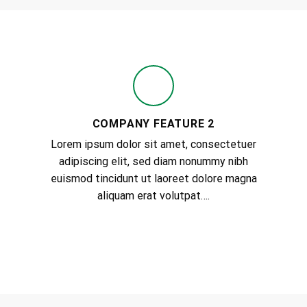
COMPANY FEATURE 2
Lorem ipsum dolor sit amet, consectetuer
A SMALLER HEADE
adipiscing elit, sed diam nonummy nibh
ADD SO
euismod tincidunt ut laoreet dolore magna
HEADER
aliquam erat volutpat….
Lorem ipsum dolor 
diam nonummy nibh 
aliquam erat volutp
A button