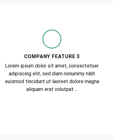
COMPANY FEATURE 3
Lorem ipsum dolor sit amet, consectetuer
R
adipiscing elit, sed diam nonummy nibh
ME CORPORATE
euismod tincidunt ut laoreet dolore magna
 HERE
aliquam erat volutpat….
sit amet, consectetuer adipiscing elit, sed
euismod tincidunt ut laoreet dolore magna
at….