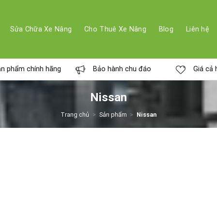
Sửa Chữa Xe Nâng
Cho Thuê Xe Nâng
Blog
Liên hệ
n phẩm chính hãng
Bảo hành chu đáo
Giá cả 
Nissan
Trang chủ
>
Sản phẩm
>
Nissan