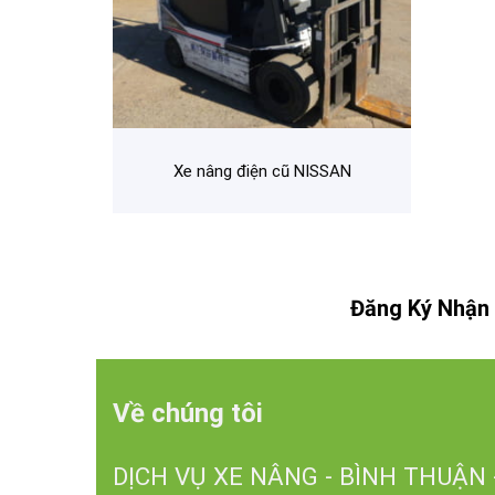
Xe nâng điện cũ NISSAN
Đăng Ký Nhận 
Về chúng tôi
DỊCH VỤ XE NÂNG - BÌNH THUẬN 