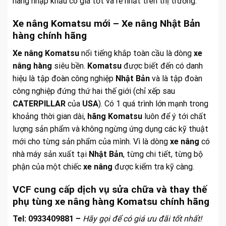
hãng nhập khẩu có giá tốt và rẻ nhất trên thị trường.
Xe nâng Komatsu mới – Xe nâng Nhật Bản
hàng chính hãng
Xe nâng Komatsu
nổi tiếng khắp toàn cầu là dòng
xe
nâng hàng
siêu bền.
Komatsu
được biết đến có danh
hiệu là tập đoàn công nghiệp
Nhật Bản
và là tập đoàn
công nghiệp đứng thứ hai thế giới (chỉ xếp sau
CATERPILLAR
của
USA
). Có 1 quá trình lớn mạnh trong
khoảng thời gian dài,
hãng Komatsu
luôn để ý tới chất
lượng sản phẩm và không ngừng ứng dụng các kỹ thuật
mới cho từng sản phẩm của mình. Vì là dòng
xe nâng
có
nhà máy sản xuất tại
Nhật Bản
, từng chi tiết, từng bộ
phận của một chiếc
xe nâng
được kiểm tra kỹ càng.
VCF cung cấp dịch vụ sửa chữa và thay thế
phụ tùng xe nâng hàng Komatsu chính hãng
Tel: 0933409881 –
Hãy gọi để có giá ưu đãi tốt nhất!