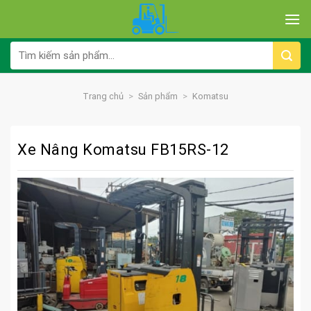
Skip
to
content
Tìm
kiếm:
Trang chủ
>
Sản phẩm
>
Komatsu
Xe Nâng Komatsu FB15RS-12