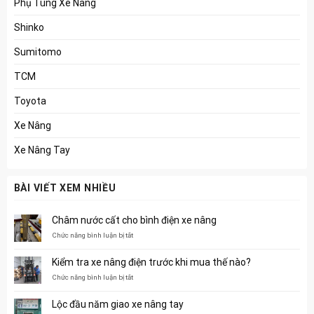
Phụ Tùng Xe Nâng
Shinko
Sumitomo
TCM
Toyota
Xe Nâng
Xe Nâng Tay
BÀI VIẾT XEM NHIỀU
Châm nước cất cho bình điện xe nâng
ở
Chức năng bình luận bị tắt
Châm
nước
Kiểm tra xe nâng điện trước khi mua thế nào?
cất
cho
ở
Chức năng bình luận bị tắt
bình
Kiểm
điện
tra
Lộc đầu năm giao xe nâng tay
xe
xe