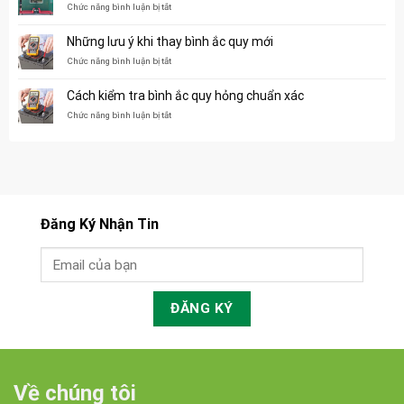
nâng
nâng
ở
Chức năng bình luận bị tắt
điện
Lộc
trước
đầu
Những lưu ý khi thay bình ắc quy mới
khi
năm
mua
giao
ở
Chức năng bình luận bị tắt
thế
xe
Những
nào?
nâng
lưu
Cách kiểm tra bình ắc quy hỏng chuẩn xác
tay
ý
khi
ở
Chức năng bình luận bị tắt
thay
Cách
bình
kiểm
ắc
tra
quy
bình
mới
ắc
quy
hỏng
Đăng Ký Nhận Tin
chuẩn
xác
Về chúng tôi