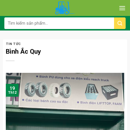
Skip
to
content
Tìm
kiếm:
TIN TỨC
Bình Ắc Quy
19
Th12