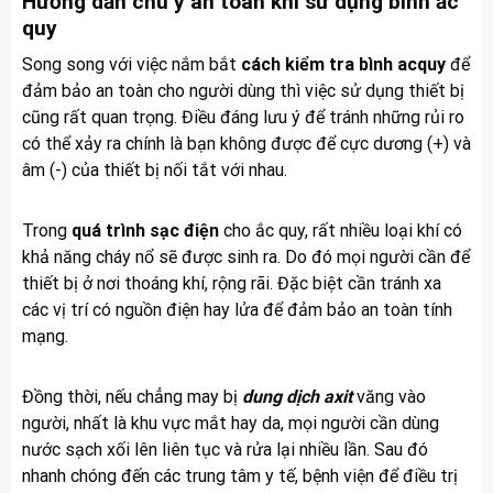
Hướng dẫn chú ý an toàn khi sử dụng bình ắc
quy
Song song với việc nắm bắt
cách kiểm tra bình acquy
để
đảm bảo an toàn cho người dùng thì việc sử dụng thiết bị
cũng rất quan trọng. Điều đáng lưu ý để tránh những rủi ro
có thể xảy ra chính là bạn không được để cực dương (+) và
âm (-) của thiết bị nối tắt với nhau.
Trong
quá trình sạc điện
cho ắc quy, rất nhiều loại khí có
khả năng cháy nổ sẽ được sinh ra. Do đó mọi người cần để
thiết bị ở nơi thoáng khí, rộng rãi. Đặc biệt cần tránh xa
các vị trí có nguồn điện hay lửa để đảm bảo an toàn tính
mạng.
Đồng thời, nếu chẳng may bị
dung dịch axit
văng vào
người, nhất là khu vực mắt hay da, mọi người cần dùng
nước sạch xối lên liên tục và rửa lại nhiều lần. Sau đó
nhanh chóng đến các trung tâm y tế, bệnh viện để điều trị