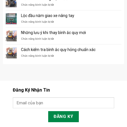
cất
cho
ở
Chức năng bình luận bị tắt
bình
Kiểm
điện
tra
Lộc đầu năm giao xe nâng tay
xe
xe
nâng
nâng
ở
Chức năng bình luận bị tắt
điện
Lộc
trước
đầu
Những lưu ý khi thay bình ắc quy mới
khi
năm
mua
giao
ở
Chức năng bình luận bị tắt
thế
xe
Những
nào?
nâng
lưu
Cách kiểm tra bình ắc quy hỏng chuẩn xác
tay
ý
khi
ở
Chức năng bình luận bị tắt
thay
Cách
bình
kiểm
ắc
tra
quy
bình
mới
ắc
quy
hỏng
Đăng Ký Nhận Tin
chuẩn
xác