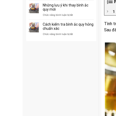
đầu
trước
Những lưu ý khi thay bình ắc
năm
khi
quy mới
giao
mua
xe
ở
Chức năng bình luận bị tắt
thế
nâng
Những
nào?
tay
lưu
Tình t
Cách kiểm tra bình ắc quy hỏng
ý
chuẩn xác
Sau đ
khi
ở
Chức năng bình luận bị tắt
thay
Cách
bình
kiểm
ắc
tra
quy
bình
mới
ắc
quy
hỏng
chuẩn
xác