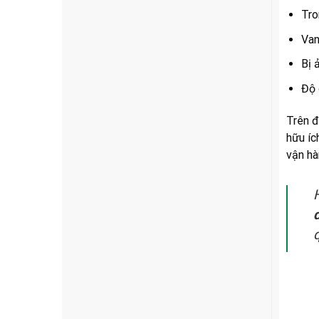
Tro
Van
Bị 
Độ 
Trên đ
hữu íc
vận hà