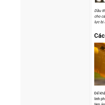
Dầu th
cho cá
lực bị
Các
Để khắ
linh p
làm ản