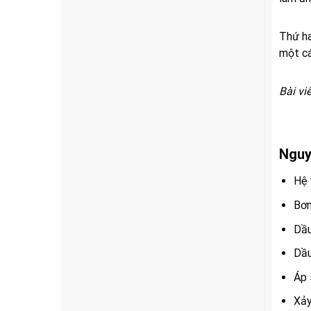
Thứ ha
một cá
Bài vi
Nguy
Hệ 
Bơm
Dầu
Dầu
Áp 
Xảy