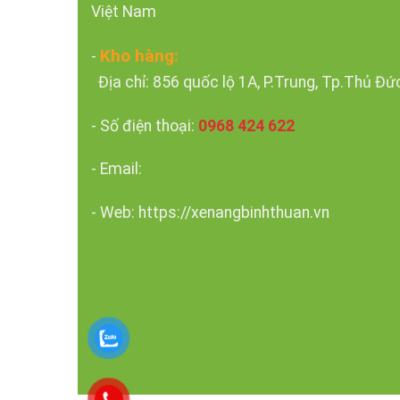
Việt Nam
Kho hàng:
-
Địa chỉ: 856 quốc lộ 1A, P.Trung, Tp.Thủ Đứ
- Số điện thoại:
0968 424 622
- Email:
- Web: https://xenangbinhthuan.vn