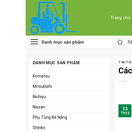
Skip
to
content
Trang chủ
Danh mục sản phẩm
Sả
DANH MỤC SẢN PHẨM
TIN TỨ
Các
Komatsu
Mitsubishi
Nichiyu
Nissan
13
Th12
Phụ Tùng Xe Nâng
Shinko