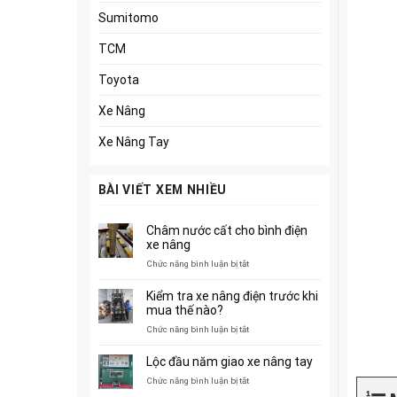
Sumitomo
TCM
Toyota
Xe Nâng
Xe Nâng Tay
BÀI VIẾT XEM NHIỀU
Châm nước cất cho bình điện
xe nâng
ở
Chức năng bình luận bị tắt
Châm
nước
Kiểm tra xe nâng điện trước khi
cất
mua thế nào?
cho
ở
Chức năng bình luận bị tắt
bình
Kiểm
điện
tra
xe
Lộc đầu năm giao xe nâng tay
xe
nâng
ở
Chức năng bình luận bị tắt
nâng
Lộc
điện