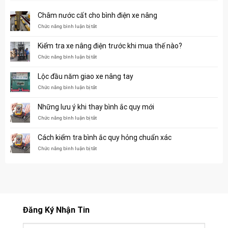
Châm nước cất cho bình điện xe nâng
ở
Chức năng bình luận bị tắt
Châm
nước
Kiểm tra xe nâng điện trước khi mua thế nào?
cất
cho
ở
Chức năng bình luận bị tắt
bình
Kiểm
điện
tra
Lộc đầu năm giao xe nâng tay
xe
xe
nâng
nâng
ở
Chức năng bình luận bị tắt
điện
Lộc
trước
đầu
Những lưu ý khi thay bình ắc quy mới
khi
năm
mua
giao
ở
Chức năng bình luận bị tắt
thế
xe
Những
nào?
nâng
lưu
Cách kiểm tra bình ắc quy hỏng chuẩn xác
tay
ý
khi
ở
Chức năng bình luận bị tắt
thay
Cách
bình
kiểm
ắc
tra
quy
bình
mới
ắc
quy
hỏng
Đăng Ký Nhận Tin
chuẩn
xác