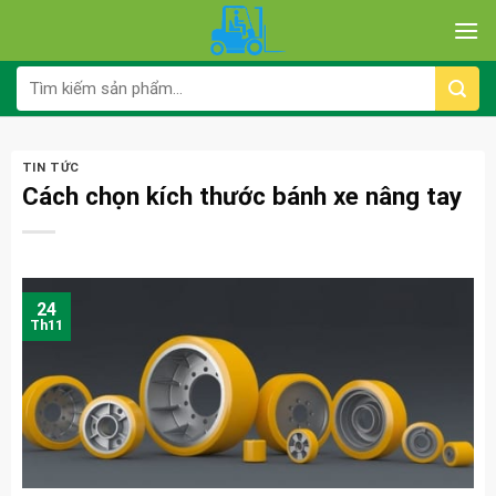
Skip
to
content
Tìm
kiếm:
TIN TỨC
Cách chọn kích thước bánh xe nâng tay
24
Th11