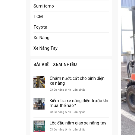
Sumitomo
TCM
Toyota
Xe Nâng
Xe Nâng Tay
BÀI VIẾT XEM NHIỀU
Châm nước cất cho bình điện
xe nâng
ở
Chức năng bình luận bị tắt
Châm
nước
Kiểm tra xe nâng điện trước khi
cất
mua thế nào?
cho
ở
Chức năng bình luận bị tắt
bình
Kiểm
điện
tra
xe
Lộc đầu năm giao xe nâng tay
xe
nâng
ở
Chức năng bình luận bị tắt
nâng
Lộc
điện