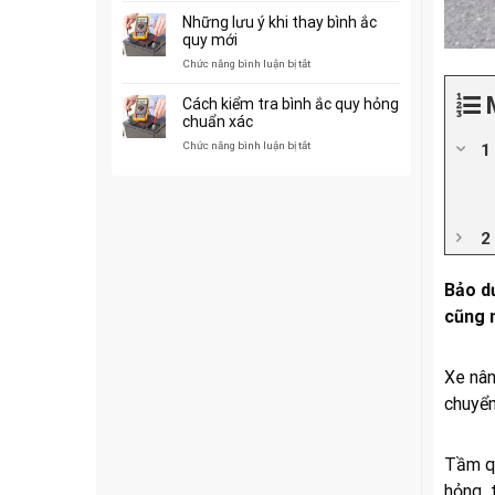
đầu
trước
Những lưu ý khi thay bình ắc
năm
khi
quy mới
giao
mua
xe
ở
Chức năng bình luận bị tắt
thế
nâng
Những
nào?
tay
lưu
Cách kiểm tra bình ắc quy hỏng
ý
chuẩn xác
khi
ở
Chức năng bình luận bị tắt
thay
Cách
bình
kiểm
ắc
tra
quy
bình
mới
ắc
quy
hỏng
chuẩn
Bảo d
xác
cũng n
Xe nân
chuyển
Tầm qu
hỏng t