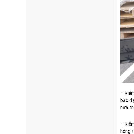
– Kiểm
bạc đạ
nữa th
– Kiểm
hỏng t