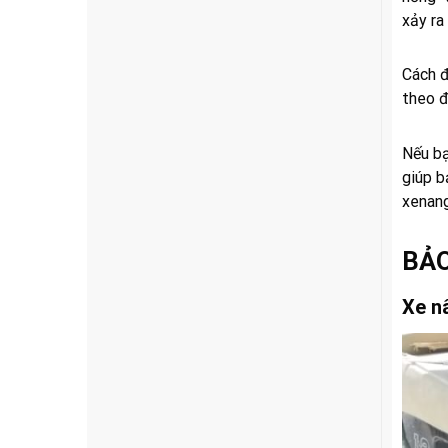
xảy ra
Cách đ
theo đ
Nếu bạ
giúp b
xenan
BẢO
Xe nâ