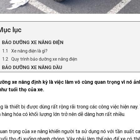
Mục lục
BẢO DƯỠNG XE NÂNG ĐIỆN
Xe nâng điện là gì?
Quy trình bảo dưỡng xe nâng điện
BẢO DƯỠNG XE NÂNG DẦU
ưỡng xe nâng định kỳ là việc làm vô cùng quan trọng vì nó ả
hư tuổi thọ của xe.
g là thiết bị được dùng rất rộng rãi trong các công việc hiện nay.
 hàng hóa có khối lượng lớn trở nên dễ dàng hơn rất nhiều.
an trọng của xe nâng khiến người ta sử dụng nó với tần suất cao
uổi thọ đi xuống nhanh chóng. Vậy phải làm thế nào để xe có thể