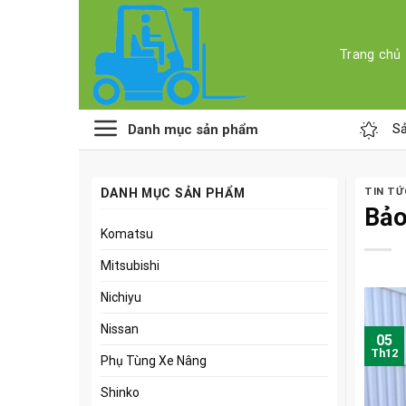
Skip
to
content
Trang chủ
Danh mục sản phẩm
Sả
DANH MỤC SẢN PHẨM
TIN TỨ
Bảo
Komatsu
Mitsubishi
Nichiyu
Nissan
05
Th12
Phụ Tùng Xe Nâng
Shinko